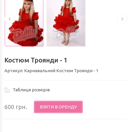
МОРСЬКЕ ЦАРСТВО (М.ЛЬВІВ)
ШКОЛА / СВЯТО "ВЕЛИКДЕНЬ"ТА ІНШІ
... (М.ЛЬВІВ)
КОСТЮМИ ДЖЕНТЕЛЬМЕНІВ,
Костюм Троянди - 1
Артикул: Карнавальний Костюм Троянди - 1
КОСТЮМИ CТИЛЯГ, КОСТЮМИ
БАТЯРІВ (М.ЛЬВІВ)
Таблиця розмірів
600 грн.
ВЗЯТИ В ОРЕНДУ