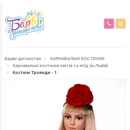
КАРНАВАЛЬНІ КОСТЮМИ ПОРИ РОКУ
СВЯТКОВІ СУКНІ
І ПРИРОДА (М.ЛЬВІВ)
КАРНАВАЛЬНІ КОСТЮМИ САД ТА
Барви дитинства
КАРНАВАЛЬНІ КОСТЮМИ
ГОРОД НАПРОКАТ (М.ЛЬВІВ)
Карнавальні костюми квітів та ягід (м.Львів)
Костюм Троянди - 1
КАРНАВАЛЬНІ КОСТЮМИ ЗВІРЯТ ТА
ТВАРИНОК (М.ЛЬВІВ)
КАРНАВАЛЬНІ КОСТЮМИ ПТАХІВ ТА
КОМАХ (М.ЛЬВІВ)