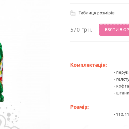
Таблиця розмірів
570 грн.
ВЗЯТИ В О
Комплектація:
- перук
- галст
- кофт
- штан
Розмір:
- 110, 1