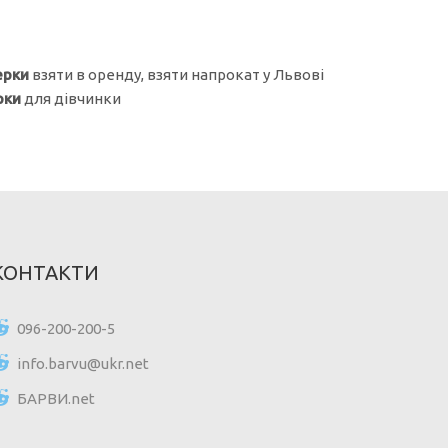
ерки
взяти в оренду, взяти напрокат у Львові
рки
для дівчинки
КОНТАКТИ
096-200-200-5
info.barvu@ukr.net
БАРВИ.net