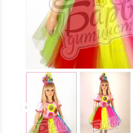
МОРСЬКЕ ЦАРСТВО (М.ЛЬВІВ)
ШКОЛА / СВЯТО "ВЕЛИКДЕНЬ"ТА ІНШІ
... (М.ЛЬВІВ)
КОСТЮМИ ДЖЕНТЕЛЬМЕНІВ,
КОСТЮМИ CТИЛЯГ, КОСТЮМИ
БАТЯРІВ (М.ЛЬВІВ)