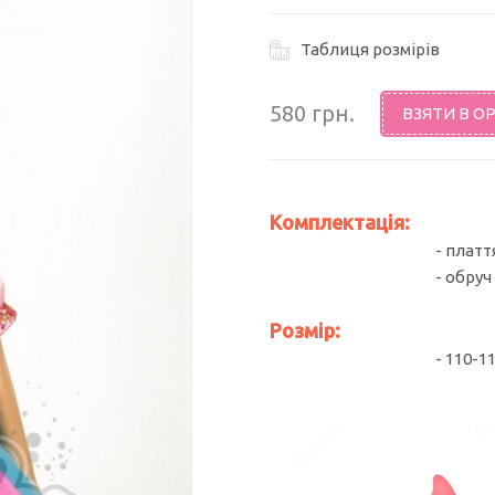
Таблиця розмірів
580 грн.
ВЗЯТИ В О
Комплектація:
- платт
- обруч
Розмір:
- 110-1