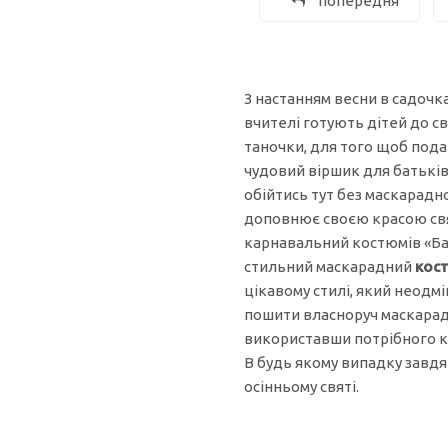
попередня
З настанням весни в садочк
вчителі готують дітей до св
таночки, для того щоб пода
чудовий віршик
для батьків
обійтись тут без маскарадн
доповнює своєю красою свя
карнавальний костюмів «Ба
стильний маскарадний
кос
цікавому стилі, який неод
пошити власноруч маскара
використавши потрібного ко
В будь якому випадку завд
осінньому святі.