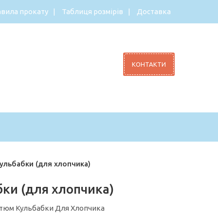
вила прокату
Таблиця розмірів
Доставка
КОНТАКТИ
ульбабки (для хлопчика)
ки (для хлопчика)
стюм Кульбабки Для Хлопчика