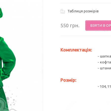
Таблиця розмірів
550 грн.
ВЗЯТИ В О
Комплектація:
- шапк
- кофт
- штан
Розмір:
- 104, 1