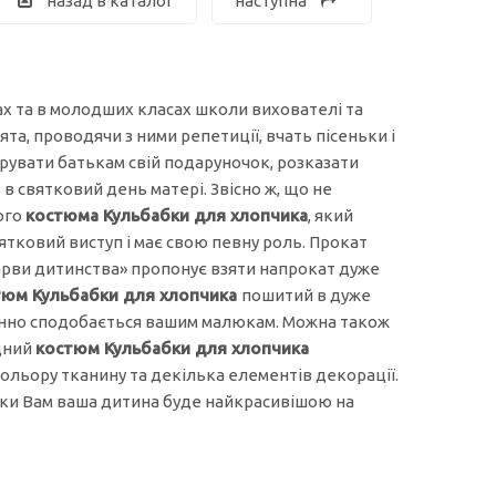
назад в каталог
наступна
ах та в молодших класах школи вихователі та
ята, проводячи з ними репетиції, вчать пісеньки і
рувати батькам свій подаруночок, розказати
 в святковий день матері
. Звісно ж, що не
ого
костюма Кульбабки
для хлопчика
, який
тковий виступ і має свою певну роль
. Прокат
рви дитинства» пропонує взяти напрокат дуже
тюм К
ульбабки
для хлопчика
пошитий в дуже
мінно сподобається вашим малюкам. Можна також
дний
костюм К
ульбабки
для хлопчика
льору тканину та декілька елементів декорації.
яки Вам ваша дитина буде найкрасивішою на