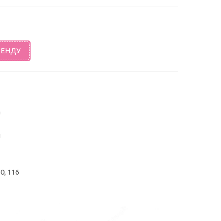
РЕНДУ
а
а
и
10, 116