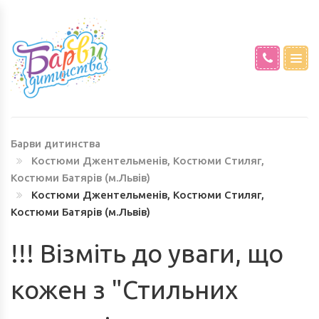
КАРНАВАЛЬНІ КОСТЮМИ ПОРИ РОКУ
СВЯТКОВІ СУКНІ
І ПРИРОДА (М.ЛЬВІВ)
КАРНАВАЛЬНІ КОСТЮМИ САД ТА
Барви дитинства
ГОРОД НАПРОКАТ (М.ЛЬВІВ)
Костюми Джентельменів, Костюми Cтиляг,
Костюми Батярів (м.Львів)
Костюми Джентельменів, Костюми Cтиляг,
КАРНАВАЛЬНІ КОСТЮМИ ЗВІРЯТ ТА
Костюми Батярів (м.Львів)
ТВАРИНОК (М.ЛЬВІВ)
!!! Візміть до уваги, що
КАРНАВАЛЬНІ КОСТЮМИ ПТАХІВ ТА
кожен з "Стильних
КОМАХ (М.ЛЬВІВ)