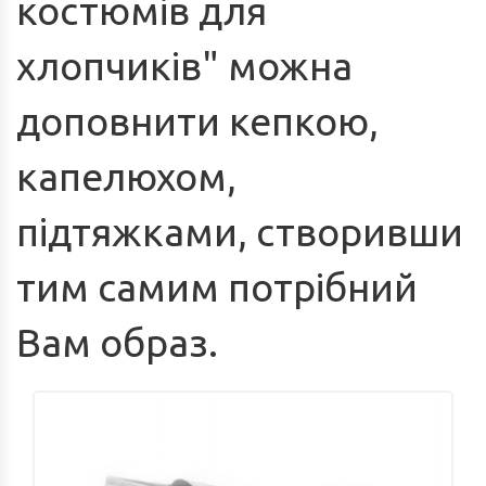
костюмів для
КАРНАВАЛЬНІ КОСТЮМИ КВІТІВ ТА
хлопчиків" можна
ЯГІД (М.ЛЬВІВ)
доповнити кепкою,
КАРНАВАЛЬНІ КОСТЮМИ КАЗКОВИХ
капелюхом,
ТА МУЛЬТПЕРСОНАЖІВ (М.ЛЬВІВ)
підтяжками, створивши
НАЦІОНАЛЬНІ КОСТЮМИ (М.ЛЬВІВ)
тим самим потрібний
ПРОФЕСІЇ ТА ІНШЕ (М.ЛЬВІВ)
Вам образ.
ХЕЛЛОВІН (М.ЛЬВІВ)
НОВОРІЧНІ ТА РІЗДВЯНІ
КАРНАВАЛЬНІ КОСТЮМИ (М.ЛЬВІВ)