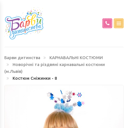
КАРНАВАЛЬНІ КОСТЮМИ ПОРИ РОКУ
СВЯТКОВІ СУКНІ
І ПРИРОДА (М.ЛЬВІВ)
КАРНАВАЛЬНІ КОСТЮМИ САД ТА
Барви дитинства
КАРНАВАЛЬНІ КОСТЮМИ
ГОРОД НАПРОКАТ (М.ЛЬВІВ)
Новорічні та різдвяні карнавальні костюми
(м.Львів)
Костюм Сніжинки - 8
КАРНАВАЛЬНІ КОСТЮМИ ЗВІРЯТ ТА
ТВАРИНОК (М.ЛЬВІВ)
КАРНАВАЛЬНІ КОСТЮМИ ПТАХІВ ТА
КОМАХ (М.ЛЬВІВ)